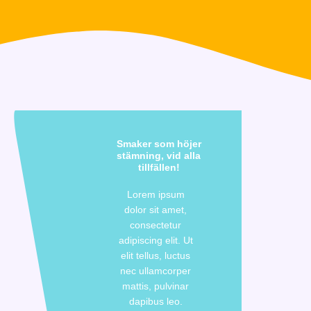
Smaker som höjer
stämning, vid alla
tillfällen!
Lorem ipsum
dolor sit amet,
consectetur
adipiscing elit. Ut
elit tellus, luctus
nec ullamcorper
mattis, pulvinar
dapibus leo.