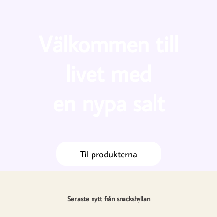
Skip
to
content
Välkommen till
livet med
en nypa salt
Til produkterna
Senaste nytt från snackshyllan