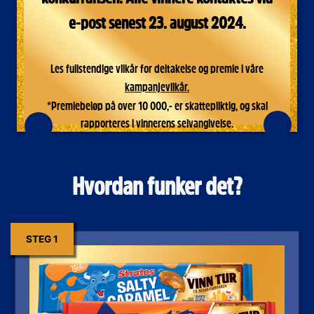
e-post senest 23. august 2024.
Les fullstendige vilkår for deltakelse og premie i våre
kampanjevilkår.​
*Premiebeløp på over 10 000,- er skattepliktig, og skal
rapporteres i vinnerens selvangivelse.
Hvordan funker det?